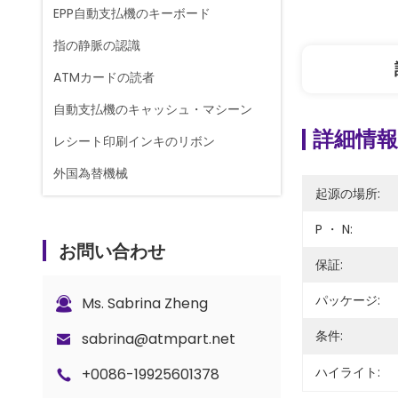
EPP自動支払機のキーボード
指の静脈の認識
ATMカードの読者
自動支払機のキャッシュ・マシーン
詳細情報
レシート印刷インキのリボン
外国為替機械
起源の場所:
紙幣数える機械
P ・ N:
栄光カウンター スペアパーツ
お問い合わせ
保証:
ATMのキャッシュカセット
パッケージ:
ロックとキーの部品
Ms. Sabrina Zheng
G+D BPS C5 カウンター パーツ
条件:
sabrina@atmpart.net
ハイライト:
+0086-19925601378