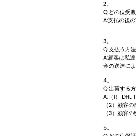
2。
Q:どの位受
A:支払の後
3。
Q:支払う方
A:顧客は私
金の送達によ
4。
Q:出荷する
A:（1） DH
（2）顧客の
（3）顧客の明
5。
Q:どの位保