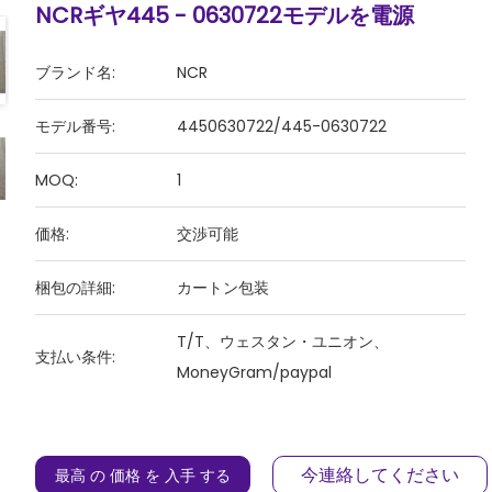
NCRギヤ445 - 0630722モデルを電源
ブランド名:
NCR
モデル番号:
4450630722/445-0630722
MOQ:
1
価格:
交渉可能
梱包の詳細:
カートン包装
T/T、ウェスタン・ユニオン、
支払い条件:
MoneyGram/paypal
今連絡してください
最高 の 価格 を 入手 する