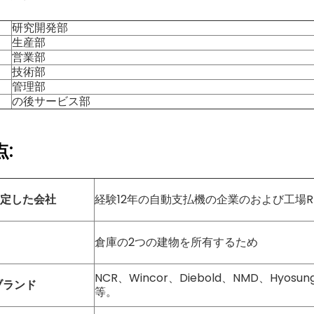
研究開発部
生産部
営業部
技術部
管理部
の後サービス部
:
定した会社
経験12年の自動支払機の企業のおよび工場R 
倉庫の2つの建物を所有するため
NCR、Wincor、Diebold、NMD、Hyosu
ブランド
等。