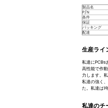
製品名
P/N
条件
保証
パッキング
配達
生産ライン
私達にPCB
高性能で作動
力します。私
私達の強く、
た。私達は1
私達のチ