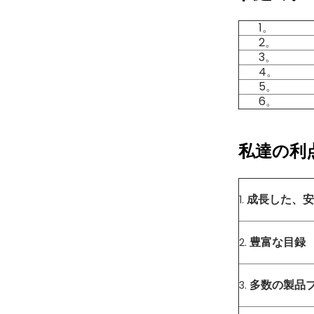
1。
2。
3。
4。
5。
6。
私達の利点
成長した、安
1.
豊富な目録
2.
多数の製品
3.