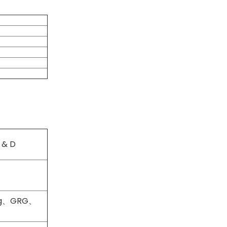
& D
ng、GRG、