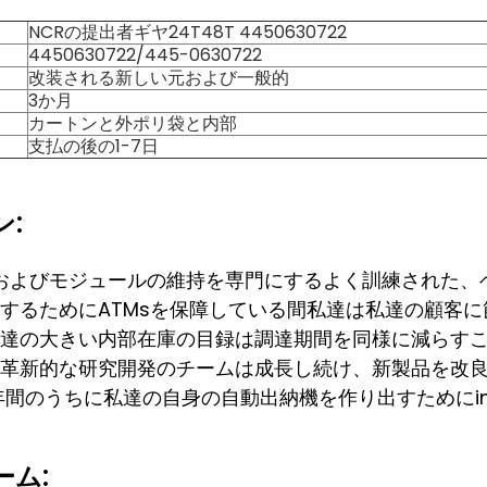
NCRの提出者ギヤ24T48T 4450630722
4450630722/445-0630722
改装される新しい元および一般的
3か月
カートンと外ポリ袋と内部
支払の後の1-7日
:
sおよびモジュールの維持を専門にするよく訓練された、
するためにATMsを保障している間私達は私達の顧客
達の大きい内部在庫の目録は調達期間を同様に減らす
革新的な研究開発のチームは成長し続け、新製品を改
年間のうちに私達の自身の自動出納機を作り出すためにint
ーム: