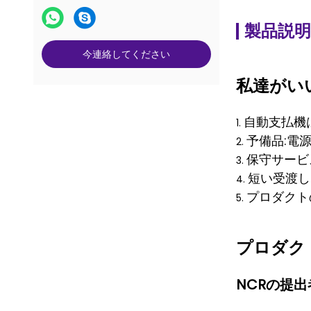
製品説明
今連絡してください
私達がい
自動支払機はN
1.
予備品:電
2.
保守サービ
3.
短い受渡し
4.
プロダクト
5.
プロダク
NCRの提出者