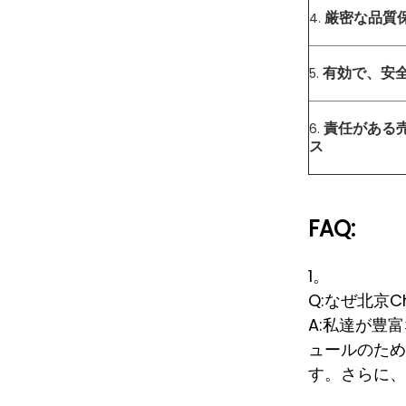
厳密な品質
4.
有効で、安
5.
責任がある
6.
ス
FAQ:
1。
Q:なぜ北京C
A:私達が豊
ュールのため
す。さらに、