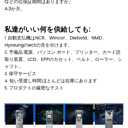
Q:どの位保証期間はありますか。
A:3か月。
私達がいい何を供給しても:
自動支払機はNCR、Wincor、Diebold、NMD、
1.
Hyosungのectの含を分けます。
予備品:電源、パソコン ボード、プリンター、カード読
2.
取り装置、LCD、EPPのカセット、ベルト、ローラー、シ
ャフト…
保守サービス
3.
短い受渡し時間:ほとんどは在庫にあります
4.
プロダクトの厳密なテスト
5.