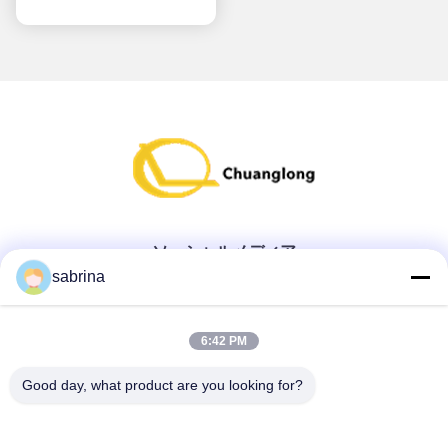
ソーシャルメディア
sabrina
クイックコンタクト
6:42 PM
テレ
Good day, what product are you looking for?
86--18138781425-8619925601378
電子メール