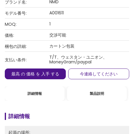
NMD
ブランド名:
A001611
モデル番号:
1
MOQ:
交渉可能
価格:
カートン包装
梱包の詳細:
T/T、ウェスタン・ユニオン、
支払い条件:
MoneyGram/paypal
最高 の 価格 を 入手 する
今連絡してください
詳細情報
製品説明
詳細情報
起源の場所: