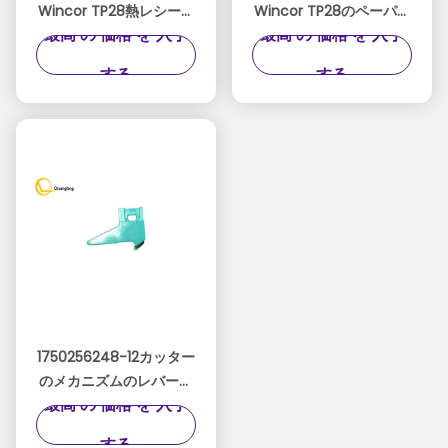
Wincor TP28熱レシート
Wincor TP28のペーパー
最高 の 価格 を 入手
最高 の 価格 を 入手
プリンター アイドラー
ディスペンサーのアッセ
1750256248-6
ンブリ1750256248-5
する
する
1750256248-12カッター
のメカニズムのレバーを
最高 の 価格 を 入手
残っている自動支払機の
部品Wincor TP28
する