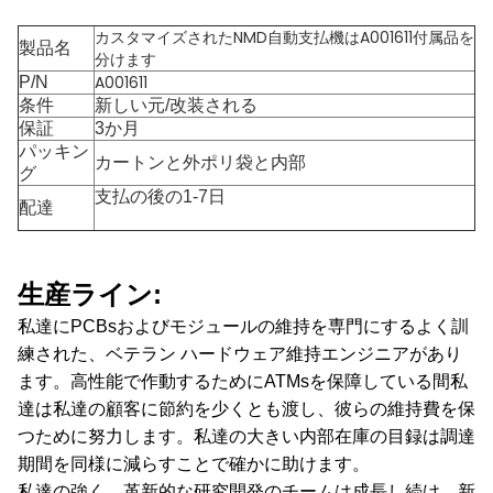
カスタマイズされたNMD自動支払機はA001611付属品を
製品名
分けます
A001611
P/N
条件
新しい元/改装される
保証
3か月
パッキン
カートンと外ポリ袋と内部
グ
支払の後の1-7日
配達
生産ライン:
私達にPCBsおよびモジュールの維持を専門にするよく訓
練された、ベテラン ハードウェア維持エンジニアがあり
ます。高性能で作動するためにATMsを保障している間私
達は私達の顧客に節約を少くとも渡し、彼らの維持費を保
つために努力します。私達の大きい内部在庫の目録は調達
期間を同様に減らすことで確かに助けます。
私達の強く、革新的な研究開発のチームは成長し続け、新