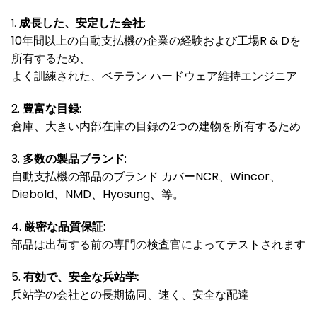
成長した、安定した会社
:
1.
10年間以上の自動支払機の企業の経験および工場R & Dを
所有するため、
よく訓練された、ベテラン ハードウェア維持エンジニア
2.
豊富な目録
:
倉庫、大きい内部在庫の目録の2つの建物を所有するため
3.
多数の製品ブランド
:
自動支払機の部品のブランド カバーNCR、Wincor、
Diebold、NMD、Hyosung、等。
4.
厳密な品質保証:
部品は出荷する前の専門の検査官によってテストされます
5.
有効で、安全な兵站学:
兵站学の会社との長期協同、速く、安全な配達