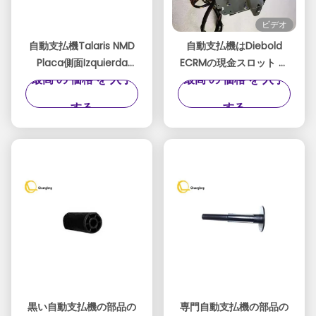
ビデオ
自動支払機Talaris NMD
自動支払機はDiebold
Placa側面Izquierda
ECRMの現金スロット ロ
最高 の 価格 を 入手
最高 の 価格 を 入手
A008680 Dispensador
ビーUCSL 49-23311-
NMD100の切り妻SPは左
0000A 49233110000Aを
する
する
側を
分ける
黒い自動支払機の部品の
専門自動支払機の部品の