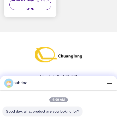
けます
する
ソーシャルメディア
sabrina
クイックコンタクト
6:09 AM
テレ
Good day, what product are you looking for?
86--18138781425-8619925601378