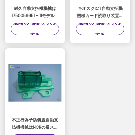
耐久自動支払機機械は
キオスクICT自動支払機
1750056651 - 11モデル使
機械カード読取り装置、
最高 の 価格 を 入手
最高 の 価格 を 入手
いやすい注文のサイズを
Sankyo Ncrの予備品3K7
分けます
- 3R6940モデル
する
する
不正行為予防装置自動支
払機機械はNCRの反スキ
最高 の 価格 を 入手
マーの緑色の耐久財を分