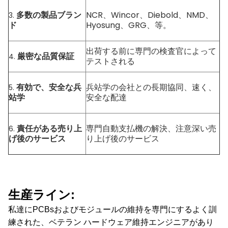
多数の製品ブラン
NCR、Wincor、Diebold、NMD、
3.
ド
Hyosung、GRG、等。
出荷する前に専門の検査官によって
厳密な品質保証
4.
テストされる
有効で、安全な兵
兵站学の会社との長期協同、速く、
5.
站学
安全な配達
責任がある売り上
専門自動支払機の解決、注意深い売
6.
げ後のサービス
り上げ後のサービス
生産ライン:
私達にPCBsおよびモジュールの維持を専門にするよく訓
練された、ベテラン ハードウェア維持エンジニアがあり