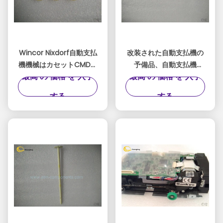
Wincor Nixdorf自動支払
改装された自動支払機の
機機械はカセットCMD表
予備品、自動支払機
最高 の 価格 を 入手
最高 の 価格 を 入手
示器の区分1750056651 -
1750056651 - 12 P/Nの
14をモデル分けます
機械部品
する
する