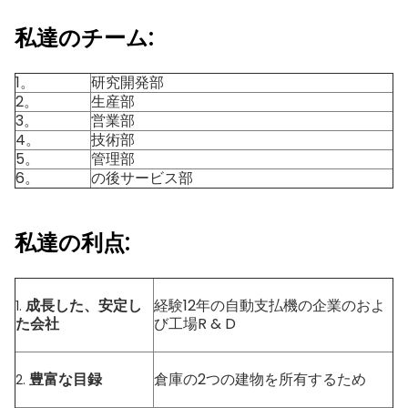
私達のチーム:
1。
研究開発部
2。
生産部
3。
営業部
4。
技術部
5。
管理部
6。
の後サービス部
私達の利点:
成長した、安定し
経験12年の自動支払機の企業のおよ
1.
た会社
び工場R & D
豊富な目録
倉庫の2つの建物を所有するため
2.