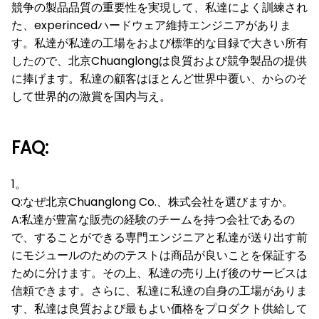
競争の製品品質の重要性を実現して、私達によく訓練され
た、experincedハードウェア維持エンジニアがありま
す。私達が私達の工場をおよび標準的な目録で大きい所有
したので、北京Chuanglongは良質および競争製品の提供
に捧げます。私達の顧客はほとんど世界中覆い、からのそ
して世界的の激賞を国内与え。
FAQ:
1。
Q:なぜ北京Chuanglong Co.、株式会社を選びますか。
A:私達が豊富な販売の経験のチームを持つ会社であるの
で、することができる専門エンジニアと私達が送り出す前
にモジュールのためのテストは商品が良いことを保証する
ために分けます。その上、私達の売り上げ後のサービスは
信頼できます。さらに、私達に私達の自身の工場がありま
す、私達は良質および最もよい価格をプロダクト供給して