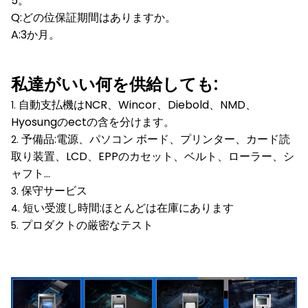
5。
Q:どの位保証期間はありますか。
A:3か月。
私達がいい何を供給しても:
自動支払機はNCR、Wincor、Diebold、NMD、
1.
Hyosungのectの含を分けます。
予備品:電源、パソコン ボード、プリンター、カード読
2.
取り装置、LCD、EPPのカセット、ベルト、ローラー、シ
ャフト…
保守サービス
3.
短い受渡し時間:ほとんどは在庫にあります
4.
プロダクトの厳密なテスト
5.