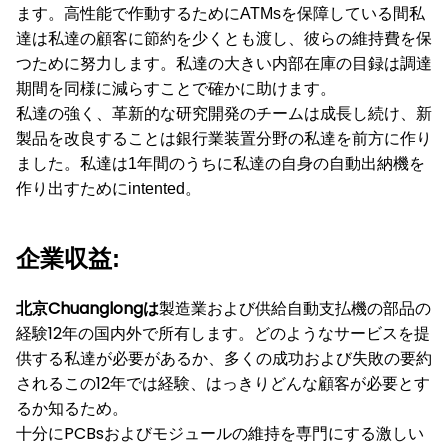
ます。高性能で作動するためにATMsを保障している間私
達は私達の顧客に節約を少くとも渡し、彼らの維持費を保
つために努力します。私達の大きい内部在庫の目録は調達
期間を同様に減らすことで確かに助けます。
私達の強く、革新的な研究開発のチームは成長し続け、新
製品を改良することは銀行業装置分野の私達を前方に作り
ました。私達は1年間のうちに私達の自身の自動出納機を
作り出すためにintented。
企業収益:
北京Chuanglongは
製造業および供給自動支払機の部品の
経験12年の国内外で所有します。どのようなサービスを提
供する私達が必要があるか、多くの成功および失敗の要約
されるこの12年では経験、はっきりどんな顧客が必要とす
るか知るため。
十分にPCBsおよびモジュールの維持を専門にする激しい