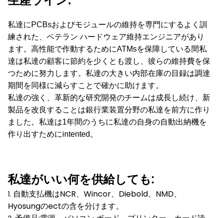
生産ライン:
私達にPCBsおよびモジュールの維持を専門にするよく訓
練された、ベテラン ハードウェア維持エンジニアがあり
ます。高性能で作動するためにATMsを保障している間私
達は私達の顧客に節約を少くとも渡し、彼らの維持費を保
つために努力します。私達の大きい内部在庫の目録は調達
期間を同様に減らすことで確かに助けます。
私達の強く、革新的な研究開発のチームは成長し続け、新
製品を改良することは銀行業装置分野の私達を前方に作り
ました。私達は1年間のうちに私達の自身の自動出納機を
作り出すためにintented。
私達がいい何を供給しても:
自動支払機はNCR、Wincor、Diebold、NMD、
1.
Hyosungのectの含を分けます。