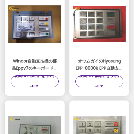
Wincor自動支払機の部
オウムガイのHyosung
品Eppv7のキーボードの
EPP-8000R EPP自動支払
最高 の 価格 を 入手
最高 の 価格 を 入手
Wincor EPPV7
機のキーパッド
01750255914
7130020100自動支払機
する
する
/1750255914 EPP
の交換部品