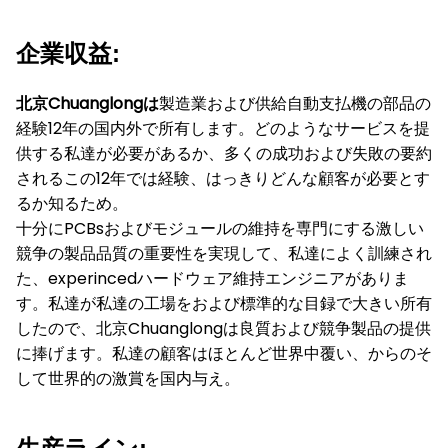
企業収益:
北京Chuanglongは
製造業および供給自動支払機の部品の
経験12年の国内外で所有します。どのようなサービスを提
供する私達が必要があるか、多くの成功および失敗の要約
されるこの12年では経験、はっきりどんな顧客が必要とす
るか知るため。
十分にPCBsおよびモジュールの維持を専門にする激しい
競争の製品品質の重要性を実現して、私達によく訓練され
た、experincedハードウェア維持エンジニアがありま
す。私達が私達の工場をおよび標準的な目録で大きい所有
したので、北京Chuanglongは良質および競争製品の提供
に捧げます。私達の顧客はほとんど世界中覆い、からのそ
して世界的の激賞を国内与え。