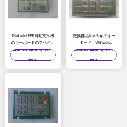
Diebold EPP自動支払機
交換部品Ncr Eppのキー
のキーボードのスペイン
ボード、Wincor
最高 の 価格 を 入手
最高 の 価格 を 入手
版49 - 216681 -
1750132043銀行機械キ
726A/49 - 216681 -
ーパッド
する
する
764Eモデル