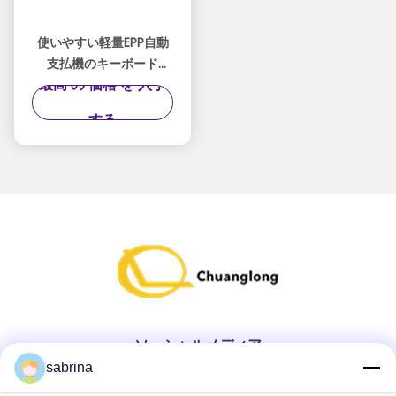
使いやすい軽量EPP自動
支払機のキーボード
最高 の 価格 を 入手
01750105836/01750105836
P/N
する
ソーシャルメディア
sabrina