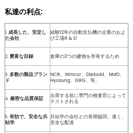
私達の利点:
成長した、安定し
経験12年の自動支払機の企業のおよ
1.
た会社
び工場R & D
豊富な目録
倉庫の2つの建物を所有するため
2.
多数の製品ブラン
NCR、Wincor、Diebold、NMD、
3.
ド
Hyosung、GRG、等。
出荷する前に専門の検査官によって
厳密な品質保証
4.
テストされる
有効で、安全な兵
兵站学の会社との長期協同、速く、
5.
站学
安全な配達