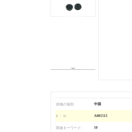
原物の場所:
中国
P ・ N:
A001513
関連キーワード:
10