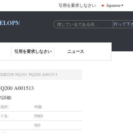
引用を要求しなさい
Japanese
LOPMENT CO., LTD.
引用を要求しなさい
ニュース
0 NQ101 NQ200 A001513
00 A001513
の詳細:
場所:
中国
ド名:
NMD
ISO