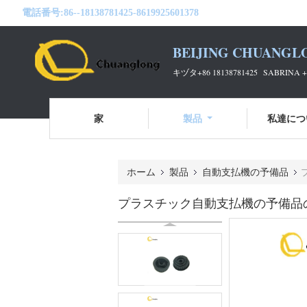
電話番号:
86--18138781425-8619925601378
BEIJING CHUANGL
キヅタ+86 18138781425 SABRINA +8
家
製品
私達につ
ホーム
製品
自動支払機の予備品
プラスチック自動支払機の予備品の栄光のDela