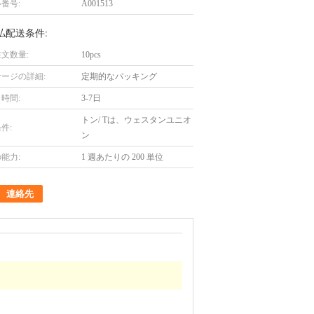
番号:
A001513
払配送条件:
文数量:
10pcs
ージの詳細:
定期的なパッキング
時間:
3-7日
トン/ Tは、ウェスタンユニオ
件:
ン
能力:
1 週あたりの 200 単位
連絡先