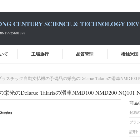
ONG CENTURY SCIENCE & TECHNOLOGY DEVE
6 19925601378
いて
工場旅行
品質管理
接触米国
プラスチック自動支払機の予備品の栄光のDelarue Talarisの滑車NMD100 NMD20
rue Talarisの滑車NMD100 NMD200 NQ101 NQ2
商品
起源の
ブラン
証明: