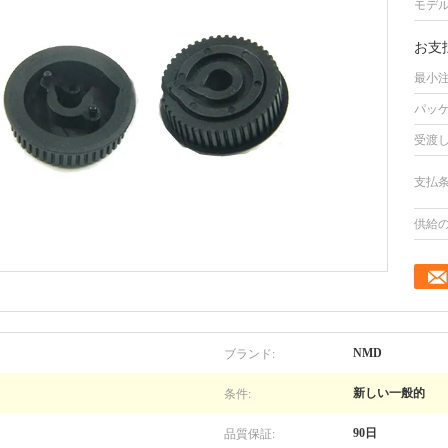
モデル
お支
最小注
パッケ
受渡し
支払条
供給の
ブランド:
NMD
条件:
新しい一般的
品質保証:
90日