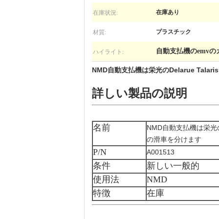
在庫状況:
在庫あり
材質:
プラスチック
ハイライト:
自動支払機のemv
NMD自動支払機は栄光のDelarue Talaris
詳しい製品の説明
名前
NMD自動支払機は栄光のDelar
の滑車を分けます
P/N
A001513
条件
新しい一般的
使用法
NMD
特徴
在庫