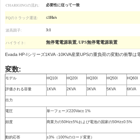
CHARIGINGの流れ:
必要性に従って一致
FQのトラック運送:
≤1Hz/s
波高因子:
3:1
ハイライト:
無停電電源装置
UPS無停電電源装置
,
Evada HP-Iシリーズ1KVA -10KVA産業UPSの重負荷の変動の衝
変数:
モデル
HQ10I
HQ20I
HQ30I
HQ50I
HQ60I
評価される容量
1KVA
2KVA
3KVA
5KVA
6KVA
出力
電圧
単一フェーズ220Vac± 1%
頻度
商業力の50Hz±5%および電池の国家の50Hz±0.5%
動的応答
±3%
（
100%のロード変更
）