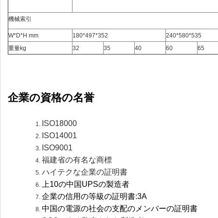
機械索引
W*D*H mm
180*497*352
240*580*535
重量kg
32
35
40
60
65
企業の資格の名誉
ISO18000
ISO14001
ISO9001
福建省の有名な商標
ハイテクな企業の証明書
上10の中国UPSの製造者
企業の信用の等級の証明書:3A
中国の電源の社会の支配のメンバーの証明書