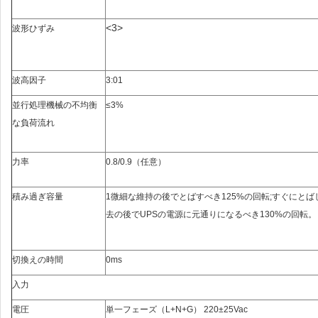
<3>
波形ひずみ
波高因子
3:01
並行処理機械の不均衡
≤3%
な負荷流れ
力率
0.8/0.9
（
任意
）
積み過ぎ容量
1微細な維持の後でとばすべき125%の回転;すぐにと
去の後でUPSの電源に元通りになるべき130%の回転。
切換えの時間
0ms
入力
電圧
単一フェーズ
（
L+N+G
）
220±25Vac