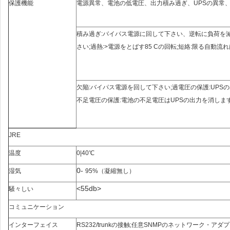
保護機能
電源異常、電池の低電圧、出力積み過ぎ、UPSの異常
積み過ぎ:バイパス電源に回して下さい、逆転に負荷を
さい;過熱:>電源をとばす85 Cの回転;短絡:限る自動流
欠陥:バイパス電源を回して下さい;過電圧の保護:UPS
不足電圧の保護:電池の不足電圧はUPSの出力を消しま
JRE
温度
0
|
40
℃
0-
湿気
95%
（
凝縮無し
）
<55db>
騒々しい
コミュニケーション
インターフェイス
RS232/trunkの接触;任意SNMPのネットワーク・アダ