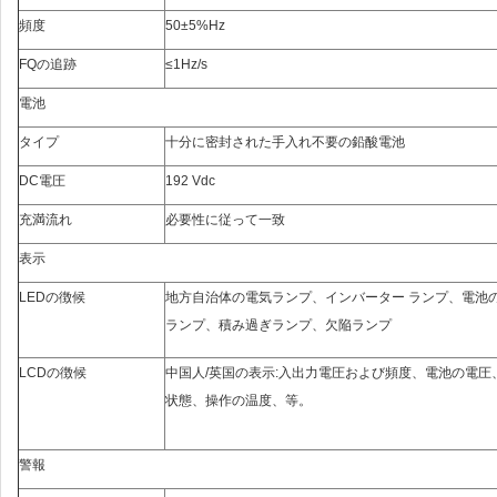
頻度
50±5%Hz
FQの追跡
≤1Hz/s
電池
タイプ
十分に密封された手入れ不要の鉛酸電池
DC電圧
192 Vdc
充満流れ
必要性に従って一致
表示
LEDの徴候
地方自治体の電気ランプ、インバーター ランプ、電池
ランプ、積み過ぎランプ、欠陥ランプ
LCDの徴候
中国人/英国の表示:入出力電圧および頻度、電池の電圧
状態、操作の温度、等。
警報