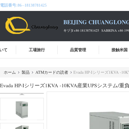
電話番号:
86--18138781425
BEIJING CHUANGLONG
キヅタ+86 18138781425 SABRINA +86 199
いて
工場旅行
品質管理
接触米国
ホーム
製品
ATMカードの読者
Evada HP-Iシリーズ1KV
Evada HP-Iシリーズ1KVA -10KVA産業UPSシス